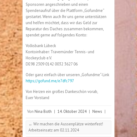
Sponsoren angeschrieben und einen
Spendenaufruf über die Plattform „Gofundme“
gestartet. Wenn auch Ihr uns gerne unterstützen
und helfen möchtet, dass wir das Geld zur
Reparatur des Daches zusammen bekommen,
spendet gerne auf folgendes Konto:
Volksbank Lübeck
Kontoinhaber: Travemünder Tennis- und
Hockeyclub e.V.
DE98 2309 0142 0032 3627 06
Oder ganz einfach über unseren „Gofundme“-Link
https://gofund.me/e7dfc797
Von Herzen ein großes Dankeschön vorab,
Euer Vorstand
Von
Nina Both
|
14. Oktober 2024
|
News
|
←
Wir machen die Aussenplätze winterfest!
Arbeitseinsatz am 02.11.2024